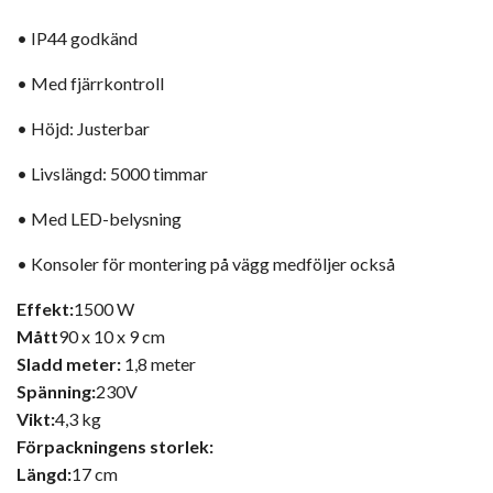
• IP44 godkänd
• Med fjärrkontroll
• Höjd: Justerbar
• Livslängd: 5000 timmar
• Med LED-belysning
• Konsoler för montering på vägg medföljer också
Effekt:
1500 W
Mått
90 x 10 x 9 cm
Sladd meter:
1,8 meter
Spänning:
230V
Vikt:
4,3 kg
Förpackningens storlek:
Längd:
17 cm